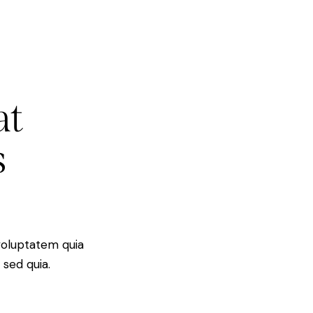
at
s
voluptatem quia
 sed quia.