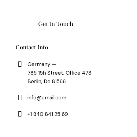
Contact Info
Germany —
785 15h Street, Office 478
Berlin, De 81566
info@email.com
+1 840 841 25 69