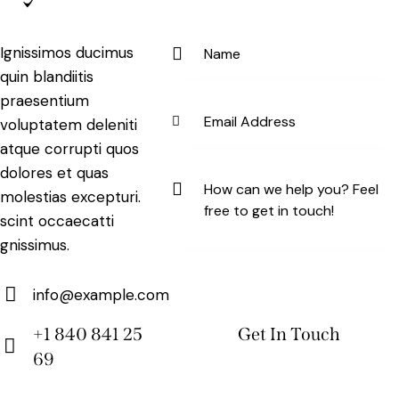
Ignissimos ducimus
quin blandiitis
praesentium
voluptatem deleniti
atque corrupti quos
dolores et quas
molestias excepturi.
scint occaecatti
gnissimus.
info@example.com
E-
+1 840 841 25
m
69
Ph
ail:
on